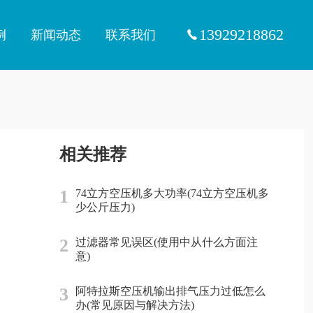
13929218862
例
新闻动态
联系我们
相关推荐
1
74立方空压机多大功率(74立方空压机多
少公斤压力)
2
过滤器常见误区(使用中从什么方面注
意)
3
阿特拉斯空压机输出排气压力过低怎么
办(常见原因与解决方法)