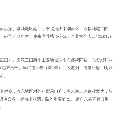
南沿海、潮汕地区南部；东临汕头市潮南区，西接汕尾市陆
截至2021年末，惠来县共辖15个镇，全县常住人口105.01万
瓯国）。秦汉三国惠来主要地域属南海郡揭阳县。东晋咸和六
在惠来西部。唐武德四年（621年）并入海阳，属潮州府。明嘉
故名。
名侨乡，粤东地区对外的贸易门户，惠来海上运输业发达，船
”遗迹众多，是海上丝绸之路的重要节点。 是广东省直管县财
。