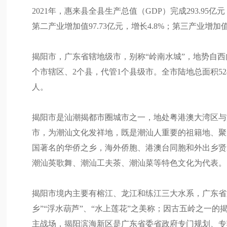
2021年，惠来县全县生产总值（GDP）完成293.95亿元
第二产业增加值97.73亿元，增长4.8%；第三产业增加值13
揭阳市，广东省辖地级市，别称“岭南水城”，地势自西
个市辖区、2个县，代管1个县级市。全市陆地总面积524
人。
揭阳市是汕潮揭都市圈城市之一，地处粤港澳大湾区与
市，为潮汕文化发祥地，既是潮汕人重要的祖籍地、聚
国著名的华侨之乡，海外侨胞、港澳台同胞和外出乡贤
潮汕英歌舞、潮汕工夫茶、潮汕菜等特色文化为代表。
揭阳市境内主要有榕江、龙江和练江三大水系，广东省
乡”“浮水葫芦”、“水上莲花”之美称；因古五岭之一
主战场，揭阳滨海新区是广东省委省政府专门规划、专