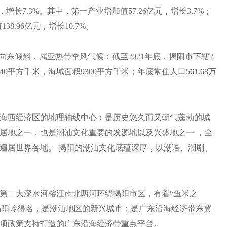
，增长7.3%。其中，第一产业增加值57.26亿元，增长3.7%；
8.96亿元，增长10.7%。
向东倾斜，属亚热带季风气候；截至2021年底，揭阳市下辖2
0平方千米，海域面积9300平方千米；年底常住人口561.68万
海西经济区的地理轴线中心；是历史悠久而又朝气蓬勃的城
居地之一，也是潮汕文化重要的发源地以及兴盛地之一 ，全
遍居世界各地。 揭阳的潮汕文化底蕴深厚，以潮语、潮剧、
第二大深水河榕江南北两河环绕揭阳市区，有着“鱼米之
的揭阳岭得名，是潮汕地区的新兴城市；是广东沿海经济带东翼
项政策支持打造的广东沿海经济带重点平台。