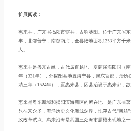
扩展阅读：
惠来县，广东省揭阳市辖县，古称葵阳。位于广东省东
丰，北邻普宁，南濒南海，全县陆地面积1253平方千米；
人。
惠来县是粤东古邑，古代属百越地，夏商属海阳国（南
年（331年），分揭阳县地置海宁县，属东官郡，治所
靖三年（1524年），置惠来县，因县治设于惠来都，
惠来是粤东新城和揭阳滨海新区的所在地，是广东省著
只往来众多，海洋历史文化渊源深厚，现存古代“海丝
政改革试点。惠来沿海是我国三处海市蜃楼出现地之一