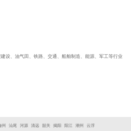
程建设、油气田、铁路、交通、船舶制造、能源、军工等行业
梅州
汕尾
河源
清远
韶关
揭阳
阳江
潮州
云浮