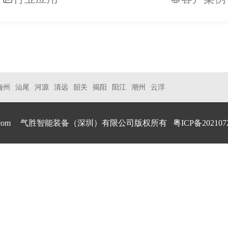
梅州
汕尾
河源
清远
韶关
揭阳
阳江
潮州
云浮
.com
气胜智能装备（深圳）有限公司版权所有
粤ICP备202107