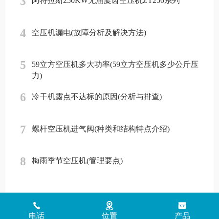
3
阿特拉斯250KW无油旋齿空压机ZT250系列
4
空压机漏电(故障分析及解决方法)
5
59立方空压机多大功率(59立方空压机多少公斤压
力)
6
冷干机露点不达标的原因(分析与排查)
7
螺杆空压机进气阀(种类和结构特点介绍)
8
梅雨季节空压机(管理要点)
Copyright © 2018 - 2026 www.jinlingyasuoji.com
气胜智能装备（深圳）
电话
位置
产品
有限公司版权所有
粤ICP备2021072975号
粤公网安备