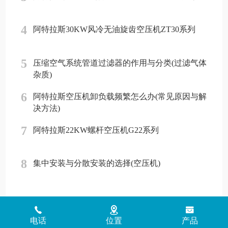
4
阿特拉斯30KW风冷无油旋齿空压机ZT30系列
5
压缩空气系统管道过滤器的作用与分类(过滤气体
杂质)
6
阿特拉斯空压机卸负载频繁怎么办(常见原因与解
决方法)
7
阿特拉斯22KW螺杆空压机G22系列
8
集中安装与分散安装的选择(空压机)
Copyright © 2018 - 2026 www.jinlingyasuoji.com
气胜智能装备（深圳）
电话
位置
产品
有限公司版权所有
粤ICP备2021072975号
粤公网安备