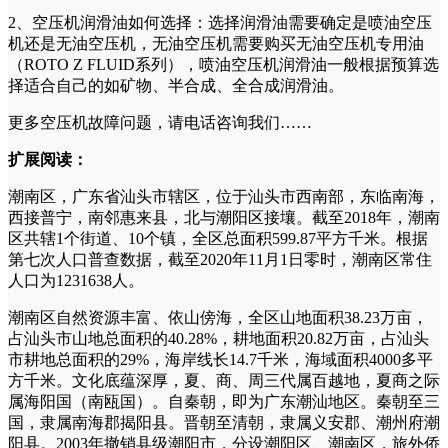
2、空压机润滑油如何选择：选择润滑油需要确定是喷油空压
机还是无油空压机，无油空压机需要购买无油空压机专用油
（ROTO Z FLUID系列），喷油空压机润滑油一般根据预算选
择适合自己的如矿物、半合成、全合成润滑油。
更多空压机故障问题，请电话咨询我们……
扩展阅读：
潮南区，广东省汕头市辖区，位于汕头市西南部，东临南海，
西接普宁，南邻惠来县，北与潮阳区接壤。截至2018年，潮南
区共辖1个街道、10个镇，全区总面积599.87平方千米。根据
第七次人口普查数据，截至2020年11月1日零时，潮南区常住
人口为1231638人。
潮南区自然资源丰富、依山傍海，全区山地面积38.23万亩，
占汕头市山地总面积的40.28%，耕地面积20.82万亩，占汕头
市耕地总面积的29%，海岸线长14.7千米，海域面积4000多平
方千米。文化底蕴深厚，夏、商、周三代属百越地，夏商之际
属海阳国（南瓯国）。自秦朝，即为广东潮汕地区。秦朝至三
国，隶属南海郡揭阳县。晋朝至清朝，隶属义安郡、潮州府潮
阳县。2003年撤销县级潮阳市，分设潮阳区、潮南区，旅外侨