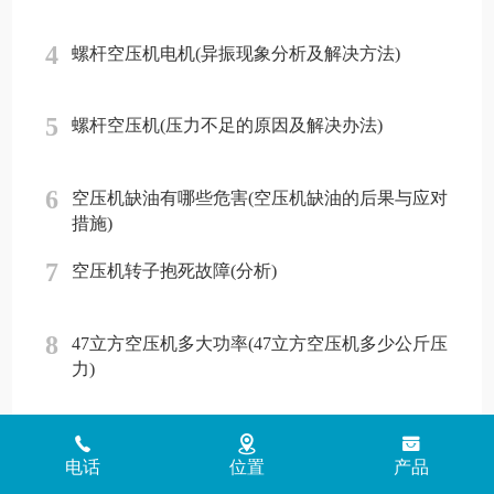
4
螺杆空压机电机(异振现象分析及解决方法)
5
螺杆空压机(压力不足的原因及解决办法)
6
空压机缺油有哪些危害(空压机缺油的后果与应对
措施)
7
空压机转子抱死故障(分析)
8
47立方空压机多大功率(47立方空压机多少公斤压
力)
Copyright © 2018 - 2026 www.jinlingyasuoji.com
气胜智能装备（深圳）
电话
位置
产品
有限公司版权所有
粤ICP备2021072975号
粤公网安备