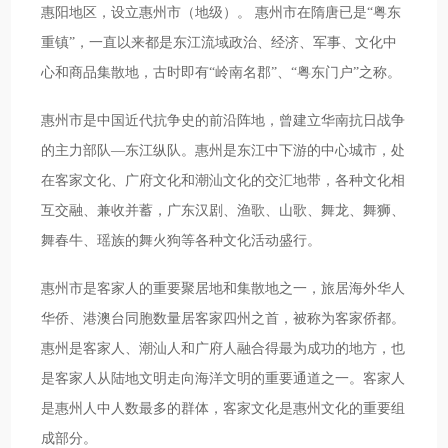
惠阳地区，设立惠州市（地级）。 惠州市在隋唐已是“粤东
重镇”，一直以来都是东江流域政治、经济、军事、文化中
心和商品集散地，古时即有“岭南名郡”、“粤东门户”之称。
惠州市是中国近代抗争史的前沿阵地，曾建立华南抗日战争
的主力部队—东江纵队。惠州是东江中下游的中心城市，处
在客家文化、广府文化和潮汕文化的交汇地带，各种文化相
互交融、兼收并蓄，广东汉剧、渔歌、山歌、舞龙、舞狮、
舞春牛、瑶族的舞火狗等各种文化活动盛行。
惠州市是客家人的重要聚居地和集散地之一，旅居海外华人
华侨、港澳台同胞数量居客家四州之首，被称为客家侨都。
惠州是客家人、潮汕人和广府人融合得最为成功的地方，也
是客家人从陆地文明走向海洋文明的重要通道之一。客家人
是惠州人中人数最多的群体，客家文化是惠州文化的重要组
成部分。