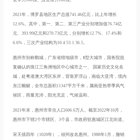
2021年，博罗县地区生产总值741.46亿元，比上年增长
12.6%。其中，第一、第二、第三产业分别增加值76.74亿
元、393.99亿元和270.73亿元，分别增长12.7%、17.4%和
6.6%，三次产业结构为10.4:53.1:36.5。
惠州市别称鹅城，广东省辖地级市，Ⅱ型大城市，国务院批
复确认的珠江三角洲地区中心城市之一、 国家历史文化名
城，处粤港澳大湾区东岸，背靠罗浮山，南临大亚湾，境内
东江蜿蜒，全市总面积11347平方千米，属南亚热带季风气
候区，雨量充沛，阳光充足，气候温和。
2021年末，惠州市常住人口606.6万人。截至2022年10月，
惠州市下辖2个市辖区、3个县，市政府驻惠城区江北街道。
宋天禧四年（1020年），祯州改名惠州。1988年1月，撤销