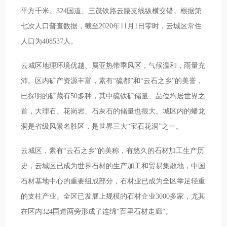
平方千米。324国道、三茂铁路云腰支线纵横交错。根据第
七次人口普查数据，截至2020年11月1日零时，云城区常住
人口为408537人。
云城区地理环境优越、属亚热带季风区，气候温和，雨量充
沛。区内矿产资源丰富，素有“硫都”和“云石之乡”的美誉，
已探明的矿藏有50多种，其中硫铁矿储量、品位均居世界之
首，大理石、花岗岩、石灰石的储量也很大。城区内的蟠龙
洞是省级风景名胜区，是世界三大“宝石花洞”之一。
云城区，素有“云石之乡”的美称，有悠久的石材加工生产历
史，云城区已成为世界石材的生产加工和贸易集散地，中国
石材基地中心的重要组成部分，石材业已成为全区举足轻重
的支柱产业。全区已发展上规模的石材企业3000多家，尤其
在区内324国道两旁形成了连绵“百里石材走廊”。