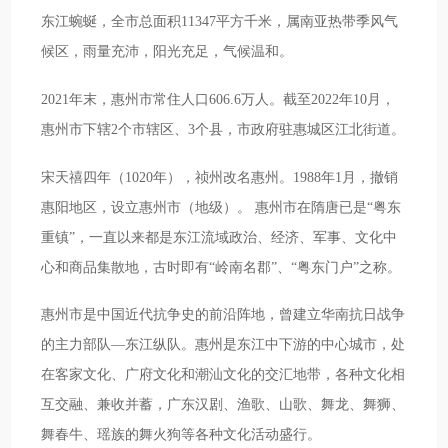
东江蜿蜒，全市总面积11347平方千米，属南亚热带季风气
候区，雨量充沛，阳光充足，气候温和。
2021年末，惠州市常住人口606.6万人。截至2022年10月，
惠州市下辖2个市辖区、3个县，市政府驻惠城区江北街道。
宋天禧四年（1020年），祯州改名惠州。1988年1月，撤销
惠阳地区，设立惠州市（地级）。 惠州市在隋唐已是“粤东
重镇”，一直以来都是东江流域政治、经济、军事、文化中
心和商品集散地，古时即有“岭南名郡”、“粤东门户”之称。
惠州市是中国近代抗争史的前沿阵地，曾建立华南抗日战争
的主力部队—东江纵队。惠州是东江中下游的中心城市，处
在客家文化、广府文化和潮汕文化的交汇地带，各种文化相
互交融、兼收并蓄，广东汉剧、渔歌、山歌、舞龙、舞狮、
舞春牛、瑶族的舞火狗等各种文化活动盛行。