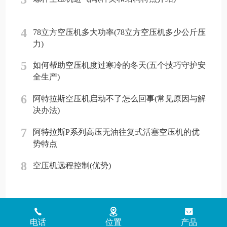
4
78立方空压机多大功率(78立方空压机多少公斤压
力)
5
如何帮助空压机度过寒冷的冬天(五个技巧守护安
全生产)
6
阿特拉斯空压机启动不了怎么回事(常见原因与解
决办法)
7
阿特拉斯P系列高压无油往复式活塞空压机的优
势特点
8
空压机远程控制(优势)
Copyright © 2018 - 2026 www.jinlingyasuoji.com
气胜智能装备（深圳）
电话
位置
产品
有限公司版权所有
粤ICP备2021072975号
粤公网安备