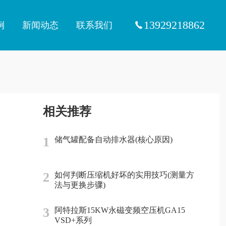
13929218862
例
新闻动态
联系我们
相关推荐
1
储气罐配备自动排水器(核心原因)
2
如何判断压缩机好坏的实用技巧(测量方
法与更换步骤)
3
阿特拉斯15KW永磁变频空压机GA15
VSD+系列