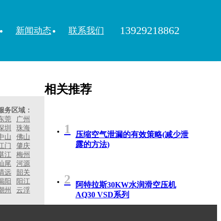
13929218862
新闻动态
联系我们
相关推荐
服务区域：
东莞
广州
1
深圳
珠海
压缩空气泄漏的有效策略(减少泄
中山
佛山
露的方法)
江门
肇庆
湛江
梅州
汕尾
河源
清远
韶关
2
揭阳
阳江
阿特拉斯30KW水润滑空压机
潮州
云浮
AQ30 VSD系列