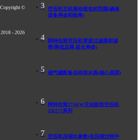
3
Copyright ©
空压机主机振动值在的范围(确保
设备寿命和效率)
2018 - 2026
4
阿特拉斯空压机管道过滤器和滤
筒(降低压降,延长寿命)
5
储气罐配备自动排水器(核心原因)
6
阿特拉斯275KW无油旋齿空压机
ZR275系列
7
空压机压缩比参数(在压缩过程中