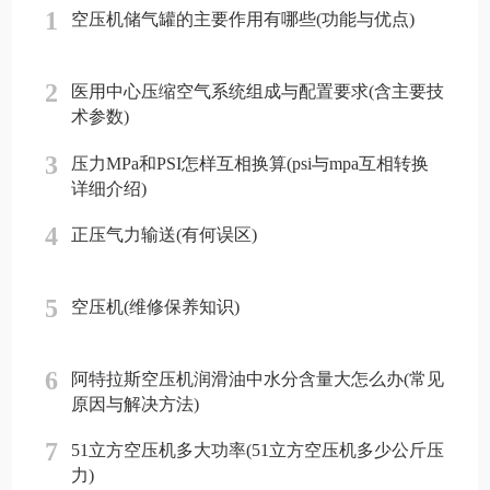
1
空压机储气罐的主要作用有哪些(功能与优点)
2
医用中心压缩空气系统组成与配置要求(含主要技
术参数)
3
压力MPa和PSI怎样互相换算(psi与mpa互相转换
详细介绍)
4
正压气力输送(有何误区)
5
空压机(维修保养知识)
6
阿特拉斯空压机润滑油中水分含量大怎么办(常见
原因与解决方法)
7
51立方空压机多大功率(51立方空压机多少公斤压
力)