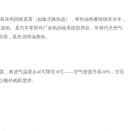
），加装余热回收装置（如板式换热器），将热油热量转移至冷水，
工艺加热。某汽车零部件厂余热回收系统投用后，年替代天然气
器负荷，延长润滑油寿命。
，将进气温度从40℃降至30℃——空气密度升高10%，空压
减少额外购机需求。