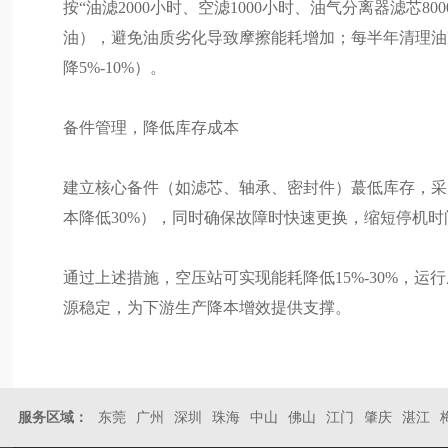
按“油滤2000小时、空滤1000小时、油气分离器滤芯
油），避免油质劣化导致摩擦能耗增加；每半年清理油
降5%-10%）。
备件管理，降低库存成本
建立核心备件（如滤芯、轴承、密封件）蕞低库存，采
本降低30%），同时确保故障时快速更换，缩短停机时
通过上述措施，空压站可实现能耗降低15%-30%，运行
源稳定，为下游生产降本增效提供支撑。
服务区域：
东莞
广州
深圳
珠海
中山
佛山
江门
肇庆
湛江