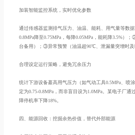
加装智能监控系统，实时优化参数
通过传感器监测排气压力、油温、能耗、用气量等数据
0.8MPa降至0.75MPa，每降0.05MPa，能耗降3.
台备用）；③异常预警（油温超90℃、泄漏量突增时
合理设定运行策略，避免冗余压力
统计下游设备蕞高用气压力（如气动工具0.5MPa、喷涂0.
定为0.75-0.8MPa，而非盲目设为1.0MPa。某
障停机率下降18%。
四、能源回收：挖掘余热价值，替代外部能源