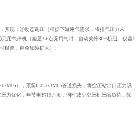
，实现：①动态调压（根据下游用气需求，将排气压力从
5%）；②无用气停机（凌晨3-6点无用气时，自动关停80%机组，仅留1
及时报警，避免故障扩大）。
7MPa），预留0.05-0.1MPa管道损失，将空压站出口压力设
电子厂通过压力优化，年节电超15万度，同时减少空压机压缩负荷，故