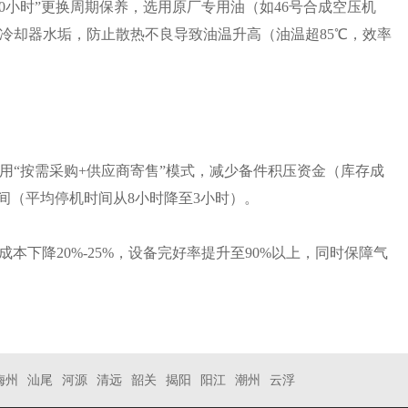
8000小时”更换周期保养，选用原厂专用油（如46号合成空压机
冷却器水垢，防止散热不良导致油温升高（油温超85℃，效率
用“按需采购+供应商寄售”模式，减少备件积压资金（库存成
间（平均停机时间从8小时降至3小时）。
成本下降20%-25%，设备完好率提升至90%以上，同时保障气
梅州
汕尾
河源
清远
韶关
揭阳
阳江
潮州
云浮