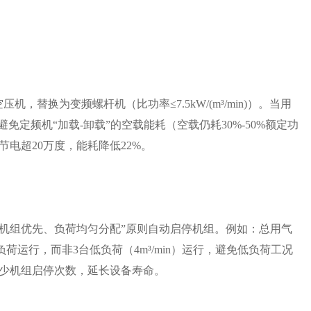
空压机，替换为变频螺杆机（比功率≤7.5kW/(m³/min)）。当用
免定频机“加载-卸载”的空载能耗（空载仍耗30%-50%额定功
节电超20万度，能耗降低22%。
效机组优先、负荷均匀分配”原则自动启停机组。例如：总用气
组满负荷运行，而非3台低负荷（4m³/min）运行，避免低负荷工况
时减少机组启停次数，延长设备寿命。