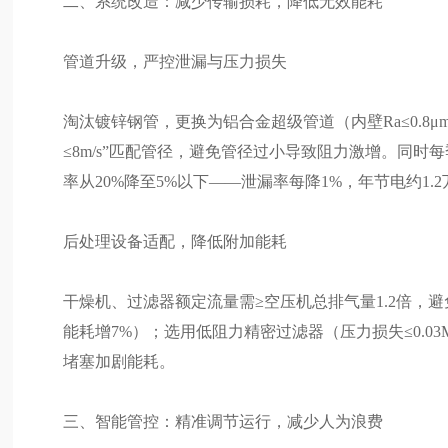
二、系统改造：减少传输损耗，降低无效能耗
管道升级，严控泄漏与压力损失
淘汰镀锌钢管，更换为铝合金超级管道（内壁Ra≤0.8μm）
≤8m/s”匹配管径，避免管径过小导致阻力激增。同
率从20%降至5%以下——泄漏率每降1%，年节电约1.
后处理设备适配，降低附加能耗
干燥机、过滤器额定流量需≥空压机总排气量1.2倍，避免
能耗增7%）；选用低阻力精密过滤器（压力损失≤0.0
堵塞加剧能耗。
三、智能管控：精准调节运行，减少人为浪费