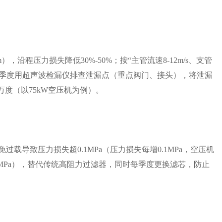
，沿程压力损失降低30%-50%；按“主管流速8-12m/s、支管
时每季度用超声波检漏仪排查泄漏点（重点阀门、接头），将泄漏
2万度（以75kW空压机为例）。
过载导致压力损失超0.1MPa（压力损失每增0.1MPa，空压机
3MPa），替代传统高阻力过滤器，同时每季度更换滤芯，防止