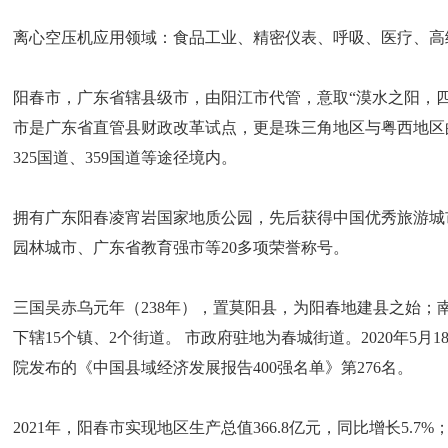
离心空压机应用领域：食品工业、精密仪表、呼吸、医疗、高
阳春市，广东省辖县级市，由阳江市代管，意取“漠水之阳，四季如
市是广东省直管县财政改革试点，更是珠三角地区与粤西地区
325国道、359国道等途径境内。
拥有广东阳春凌宵岩国家地质公园，先后获得中国优秀旅游城
园林城市、广东省教育强市等20多项荣誉称号。
三国吴赤乌元年（238年），置莫阳县，为阳春地建县之始；南
下辖15个镇、2个街道。 市政府驻地为春城街道。2020年5
院发布的《中国县域经济发展报告400强名单》第276名。
2021年，阳春市实现地区生产总值366.8亿元，同比增长5.7%