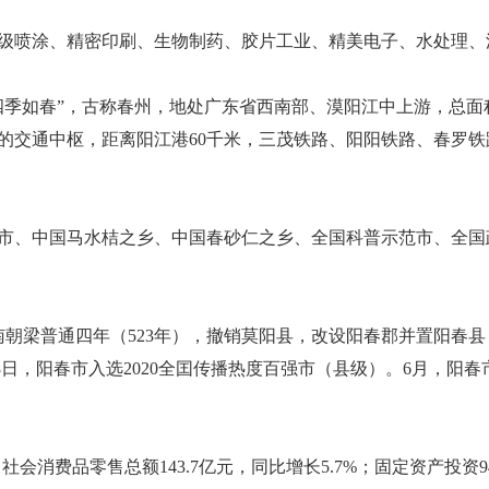
级喷涂、精密印刷、生物制药、胶片工业、精美电子、水处理、
春”，古称春州，地处广东省西南部、漠阳江中上游，总面积4037
的交通中枢，距离阳江港60千米，三茂铁路、阳阳铁路、春罗铁
市、中国马水桔之乡、中国春砂仁之乡、全国科普示范市、全国
朝梁普通四年（523年），撤销莫阳县，改设阳春郡并置阳春县；1
月18日，阳春市入选2020全囯传播热度百强市（县级）。6月，
；社会消费品零售总额143.7亿元，同比增长5.7%；固定资产投资9