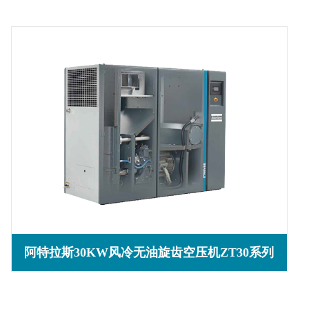
阿特拉斯30KW风冷无油旋齿空压机ZT30系列