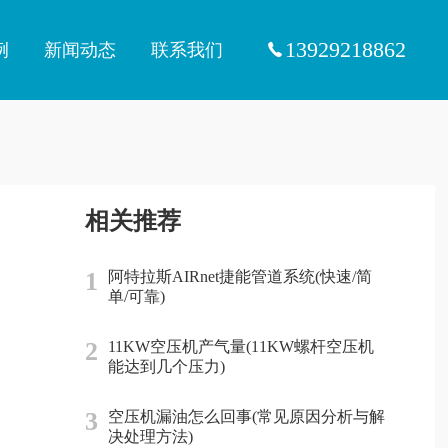
13929218862
例
新闻动态
联系我们
相关推荐
1
阿特拉斯AIRnet捷能管道系统(快速/简
单/可靠)
2
11KW空压机产气量(11KW螺杆空压机
能达到几个压力)
3
空压机漏油怎么回事(常见原因分析与解
决处理方法)