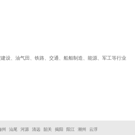
程建设、油气田、铁路、交通、船舶制造、能源、军工等行业
梅州
汕尾
河源
清远
韶关
揭阳
阳江
潮州
云浮