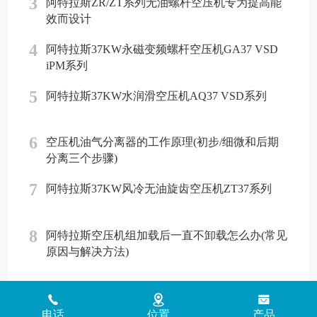
3
阿特拉斯ZR/ZT系列无油螺杆空压机专为提高能
效而设计
4
阿特拉斯37KW永磁变频螺杆空压机GA37 VSD
iPM系列
5
阿特拉斯37KW水润滑空压机AQ37 VSD系列
6
空压机油气分离器的工作原理(初步/细微和后期
分离三个步骤)
7
阿特拉斯37KW风冷无油旋齿空压机ZT37系列
8
阿特拉斯空压机组加载后一直不卸载怎么办(常见
原因与解决方法)
Copyright © 2018 - 2026 www.jinlingyasuoji.com
气胜智能装备（深圳）
电话
位置
产品
有限公司版权所有
粤ICP备2021072975号
粤公网安备