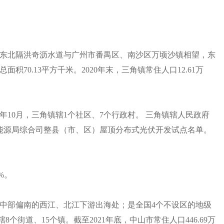
东北隔洪奇沥水道与广州市番禺区、南沙区万顷沙镇相望，东
70.13平方千米。2020年末，三角镇常住人口12.61万
21年10月，三角镇辖1个社区、7个行政村。 三角镇辖人民政府
国家能源局综合司整县（市、区）屋顶分布式光伏开发试点名单。
%。
中部偏南的西江、北江下游出海处；是全国4个不设区的地级
辖8个街道、15个镇。截至2021年底，中山市常住人口446.69万