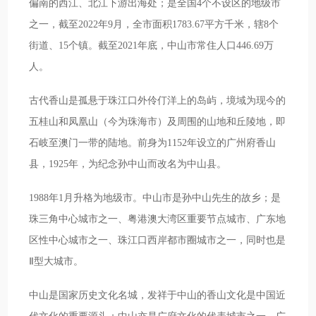
偏南的西江、北江下游出海处；是全国4个不设区的地级市
之一，截至2022年9月，全市面积1783.67平方千米，辖8个
街道、15个镇。截至2021年底，中山市常住人口446.69万
人。
古代香山是孤悬于珠江口外伶仃洋上的岛屿，境域为现今的
五桂山和凤凰山（今为珠海市）及周围的山地和丘陵地，即
石岐至澳门一带的陆地。前身为1152年设立的广州府香山
县，1925年，为纪念孙中山而改名为中山县。
1988年1月升格为地级市。中山市是孙中山先生的故乡；是
珠三角中心城市之一、粤港澳大湾区重要节点城市、广东地
区性中心城市之一、珠江口西岸都市圈城市之一，同时也是
Ⅱ型大城市。
中山是国家历史文化名城，发祥于中山的香山文化是中国近