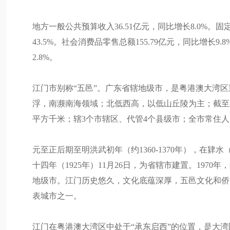
地方一般公共预算收入36.51亿元，同比增长8.0%。固
43.5%。社会消费品零售总额155.79亿元，同比增长9.
2.8%。
江门市别称“五邑”。广东省辖地级市，是粤港澳大湾
浮，南濒南海领域；北低西高，以低山丘陵为主；截至2022
平方千米；辖3个市辖区、代管4个县级市；全市常住人口4
元至正后期至明洪武初年（约1360-1370年），在
十四年（1925年）11月26日，为省辖市建置。1970
地级市。江门历史悠久，文化底蕴深厚，五邑文化和侨乡
表城市之一。
江门在粤港澳大湾区中处于“承东启西”的位置，是大