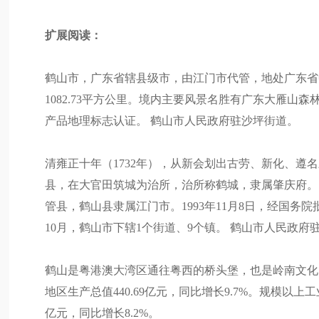
扩展阅读：
鹤山市，广东省辖县级市，由江门市代管，地处广东省
1082.73平方公里。境内主要风景名胜有广东大雁
产品地理标志认证。 鹤山市人民政府驻沙坪街道。
清雍正十年（1732年），从新会划出古劳、新化、
县，在大官田筑城为治所，治所称鹤城，隶属肇庆府。民国
管县，鹤山县隶属江门市。1993年11月8日，经国务
10月，鹤山市下辖1个街道、9个镇。 鹤山市人民政府驻
鹤山是粤港澳大湾区通往粤西的桥头堡，也是岭南文化、
地区生产总值440.69亿元，同比增长9.7%。规模以上工
亿元，同比增长8.2%。