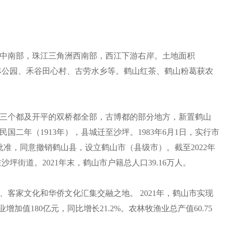
中南部，珠江三角洲西南部，西江下游右岸。土地面积
山森林公园、禾谷田心村、古劳水乡等。鹤山红茶、鹤山粉葛获农
遵名三个都及开平的双桥都全部，古博都的部分地方，新置鹤山
二年（1913年），县城迁至沙坪。1983年6月1日，实行市
院批准，同意撤销鹤山县，设立鹤山市（县级市）。截至2022年
沙坪街道。2021年末，鹤山市户籍总人口39.16万人。
客家文化和华侨文化汇集交融之地。 2021年，鹤山市实现
业增加值180亿元，同比增长21.2%。农林牧渔业总产值60.75