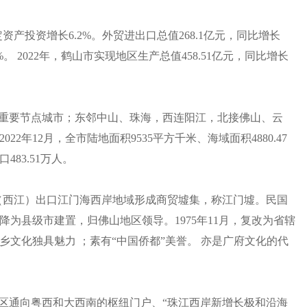
定资产投资增长6.2%。外贸进出口总值268.1亿元，同比增长
8%。 2022年，鹤山市实现地区生产总值458.51亿元，同比增长
区重要节点城市；东邻中山、珠海，西连阳江，北接佛山、云
年12月，全市陆地面积9535平方千米、海域面积4880.47
83.51万人。
肄水（西江）出口江门海西岸地域形成商贸墟集，称江门墟。民国
年，降为县级市建置，归佛山地区领导。1975年11月，复改为省辖
文化独具魅力 ；素有“中国侨都”美誉。 亦是广府文化的代
湾区通向粤西和大西南的枢纽门户、“珠江西岸新增长极和沿海