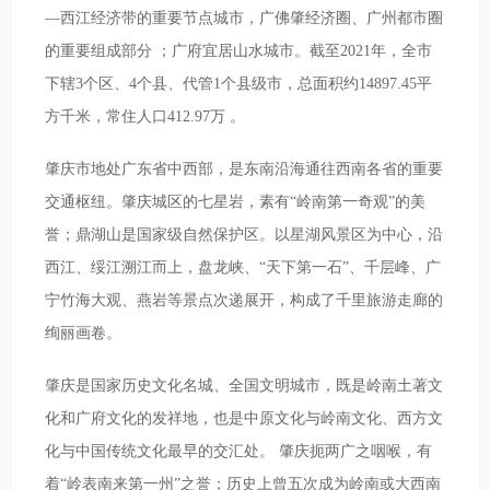
—西江经济带的重要节点城市，广佛肇经济圈、广州都市圈
的重要组成部分 ；广府宜居山水城市。截至2021年，全市
下辖3个区、4个县、代管1个县级市，总面积约14897.45平
方千米，常住人口412.97万 。
肇庆市地处广东省中西部，是东南沿海通往西南各省的重要
交通枢纽。肇庆城区的七星岩，素有“岭南第一奇观”的美
誉；鼎湖山是国家级自然保护区。以星湖风景区为中心，沿
西江、绥江溯江而上，盘龙峡、“天下第一石”、千层峰、广
宁竹海大观、燕岩等景点次递展开，构成了千里旅游走廊的
绚丽画卷。
肇庆是国家历史文化名城、全国文明城市，既是岭南土著文
化和广府文化的发祥地，也是中原文化与岭南文化、西方文
化与中国传统文化最早的交汇处。 肇庆扼两广之咽喉，有
着“岭表南来第一州”之誉；历史上曾五次成为岭南或大西南