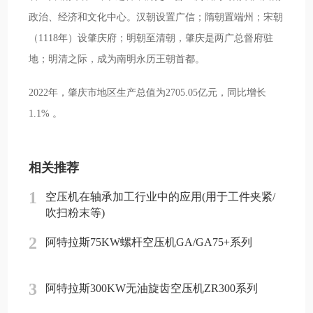
政治、经济和文化中心。汉朝设置广信；隋朝置端州；宋朝
（1118年）设肇庆府；明朝至清朝，肇庆是两广总督府驻
地；明清之际，成为南明永历王朝首都。
2022年，肇庆市地区生产总值为2705.05亿元，同比增长
1.1% 。
相关推荐
1
空压机在轴承加工行业中的应用(用于工件夹紧/
吹扫粉末等)
2
阿特拉斯75KW螺杆空压机GA/GA75+系列
3
阿特拉斯300KW无油旋齿空压机ZR300系列