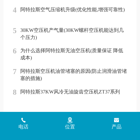
4
阿特拉斯空气压缩机升级(优化性能,增强可靠性)
5
30KW空压机产气量(30KW螺杆空压机能达到几
个压力)
6
为什么选择阿特拉斯无油空压机(质量保证 降低
成本)
7
阿特拉斯空压机油管堵塞的原因(防止润滑油管堵
塞的措施)
8
阿特拉斯37KW风冷无油旋齿空压机ZT37系列
Copyright © 2018 - 2026 www.jinlingyasuoji.com
气胜智能装备（深圳）
电话
位置
产品
有限公司版权所有
粤ICP备2021072975号
粤公网安备
44030002002881