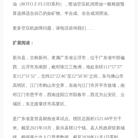
油（ROTO Z FLUID系列），喷油空压机润滑油一般根据预
算选择适合自己的如矿物、半合成、全合成润滑油。
更多空压机故障问题，请电话咨询我们……
扩展阅读：
新兴县，古称新州。隶属广东省云浮市，位于广东省中部偏
西、云浮市东南部，毗邻珠江三角洲，地处东经111°57′37″
至112°31′32″，北纬22°22′46″至22°50′36″之间，东与佛山市
高明区、江门市鹤山市交界，东南与江门市开平市接壤，南
邻江门市恩平市，西南连阳江市阳春市，西北为云安区、云
城区，东北接肇庆市高要区。
是广东省直管县财政改革试点。辖区总面积1521.68平方千
米。截至2021年10月，新兴县辖12个镇。县人民政府驻新城
镇。根据第七次人口普查数据，截至2020年11月1日零时，