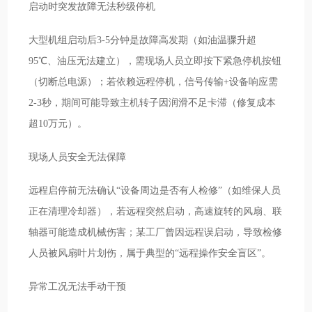
启动时突发故障无法秒级停机
大型机组启动后3-5分钟是故障高发期（如油温骤升超
95℃、油压无法建立），需现场人员立即按下紧急停机按钮
（切断总电源）；若依赖远程停机，信号传输+设备响应需
2-3秒，期间可能导致主机转子因润滑不足卡滞（修复成本
超10万元）。
现场人员安全无法保障
远程启停前无法确认“设备周边是否有人检修”（如维保人员
正在清理冷却器），若远程突然启动，高速旋转的风扇、联
轴器可能造成机械伤害；某工厂曾因远程误启动，导致检修
人员被风扇叶片划伤，属于典型的“远程操作安全盲区”。
异常工况无法手动干预