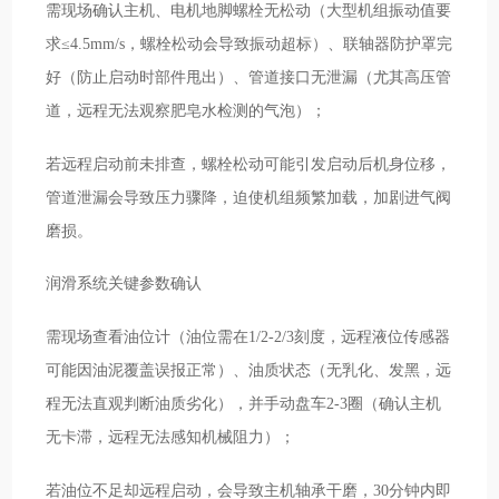
需现场确认主机、电机地脚螺栓无松动（大型机组振动值要
求≤4.5mm/s，螺栓松动会导致振动超标）、联轴器防护罩完
好（防止启动时部件甩出）、管道接口无泄漏（尤其高压管
道，远程无法观察肥皂水检测的气泡）；
若远程启动前未排查，螺栓松动可能引发启动后机身位移，
管道泄漏会导致压力骤降，迫使机组频繁加载，加剧进气阀
磨损。
润滑系统关键参数确认
需现场查看油位计（油位需在1/2-2/3刻度，远程液位传感器
可能因油泥覆盖误报正常）、油质状态（无乳化、发黑，远
程无法直观判断油质劣化），并手动盘车2-3圈（确认主机
无卡滞，远程无法感知机械阻力）；
若油位不足却远程启动，会导致主机轴承干磨，30分钟内即