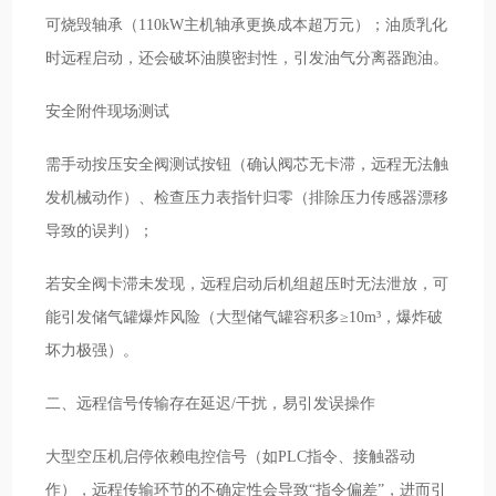
可烧毁轴承（110kW主机轴承更换成本超万元）；油质乳化
时远程启动，还会破坏油膜密封性，引发油气分离器跑油。
安全附件现场测试
需手动按压安全阀测试按钮（确认阀芯无卡滞，远程无法触
发机械动作）、检查压力表指针归零（排除压力传感器漂移
导致的误判）；
若安全阀卡滞未发现，远程启动后机组超压时无法泄放，可
能引发储气罐爆炸风险（大型储气罐容积多≥10m³，爆炸破
坏力极强）。
二、远程信号传输存在延迟/干扰，易引发误操作
大型空压机启停依赖电控信号（如PLC指令、接触器动
作），远程传输环节的不确定性会导致“指令偏差”，进而引