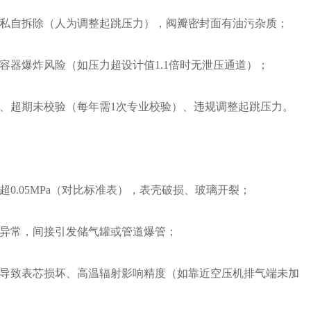
私自拆除（人为调整起跳压力），阀瓣密封面有油污杂质；
容器爆炸风险（如压力超设计值1.1倍时无泄压通道）；
、超期未校验（每年需1次专业校验）、违规调整起跳压力。
0.05MPa（对比标准表），表壳破损、玻璃开裂；
异常，间接引发储气罐或管道爆管；
大导致表芯损坏、高温辐射影响精度（如靠近空压机排气端未加