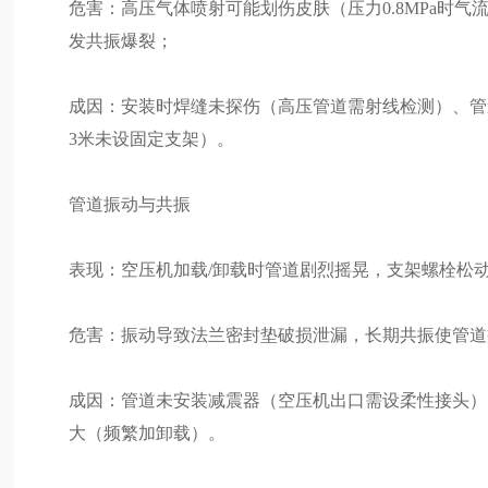
危害：高压气体喷射可能划伤皮肤（压力0.8MPa时气流
发共振爆裂；
成因：安装时焊缝未探伤（高压管道需射线检测）、管
3米未设固定支架）。
管道振动与共振
表现：空压机加载/卸载时管道剧烈摇晃，支架螺栓松
危害：振动导致法兰密封垫破损泄漏，长期共振使管道
成因：管道未安装减震器（空压机出口需设柔性接头）、
大（频繁加卸载）。