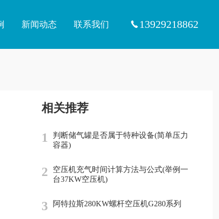
13929218862
例
新闻动态
联系我们
相关推荐
1
判断储气罐是否属于特种设备(简单压力
容器)
2
空压机充气时间计算方法与公式(举例一
台37KW空压机)
3
阿特拉斯280KW螺杆空压机G280系列