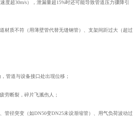
速度超30m/s），泄漏量超15%时还可能导致管道压力骤降引
道材质不符（用薄壁管代替无缝钢管）、支架间距过大（超过
动，管道与设备接口处出现位移；
疲劳断裂，碎片飞溅伤人；
管径突变（如DN50变DN25未设渐缩管）、用气负荷波动过