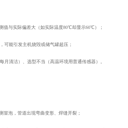
测值与实际偏差大（如实际温度80℃却显示60℃）；
，可能引发主机烧毁或储气罐超压；
每月清洁）、选型不当（高温环境用普通传感器）。
检测冒泡，管道出现弯曲变形、焊缝开裂；