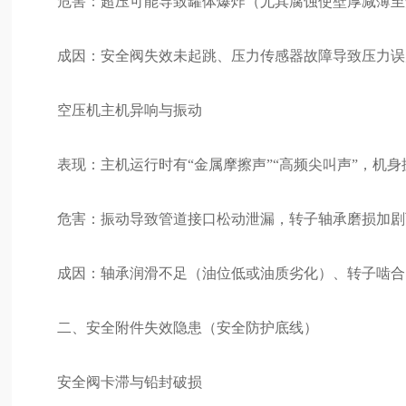
危害：超压可能导致罐体爆炸（尤其腐蚀使壁厚减薄至
成因：安全阀失效未起跳、压力传感器故障导致压力误
空压机主机异响与振动
表现：主机运行时有“金属摩擦声”“高频尖叫声”，机身振
危害：振动导致管道接口松动泄漏，转子轴承磨损加剧
成因：轴承润滑不足（油位低或油质劣化）、转子啮合
二、安全附件失效隐患（安全防护底线）
安全阀卡滞与铅封破损