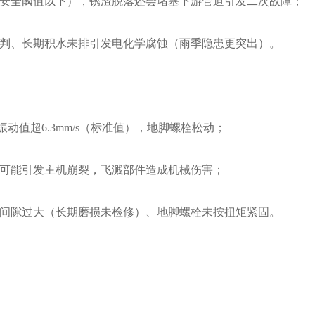
安全阈值以下），锈渣脱落还会堵塞下游管道引发二次故障；
判、长期积水未排引发电化学腐蚀（雨季隐患更突出）。
动值超6.3mm/s（标准值），地脚螺栓松动；
可能引发主机崩裂，飞溅部件造成机械伤害；
间隙过大（长期磨损未检修）、地脚螺栓未按扭矩紧固。