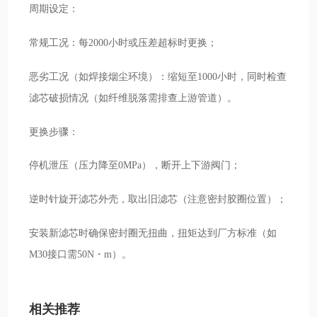
周期设定：
常规工况：每2000小时或压差超标时更换；
恶劣工况（如焊接烟尘环境）：缩短至1000小时，同时检查
滤芯破损情况（如纤维脱落需排查上游管道）。
更换步骤：
停机泄压（压力降至0MPa），断开上下游阀门；
逆时针旋开滤芯外壳，取出旧滤芯（注意密封胶圈位置）；
安装新滤芯时确保密封圈无扭曲，扭矩达到厂方标准（如
M30接口需50N・m）。
相关推荐