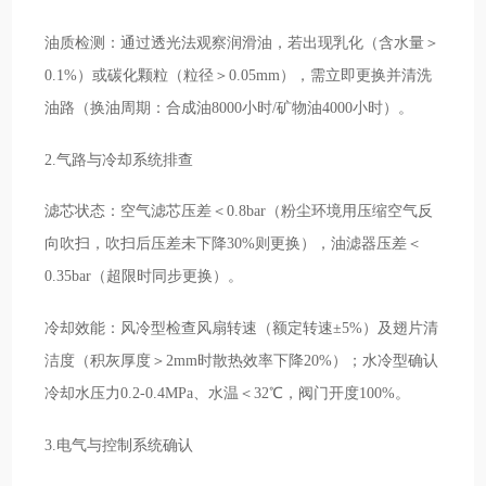
油质检测：通过透光法观察润滑油，若出现乳化（含水量＞
0.1%）或碳化颗粒（粒径＞0.05mm），需立即更换并清洗
油路（换油周期：合成油8000小时/矿物油4000小时）。
2.气路与冷却系统排查
滤芯状态：空气滤芯压差＜0.8bar（粉尘环境用压缩空气反
向吹扫，吹扫后压差未下降30%则更换），油滤器压差＜
0.35bar（超限时同步更换）。
冷却效能：风冷型检查风扇转速（额定转速±5%）及翅片清
洁度（积灰厚度＞2mm时散热效率下降20%）；水冷型确认
冷却水压力0.2-0.4MPa、水温＜32℃，阀门开度100%。
3.电气与控制系统确认