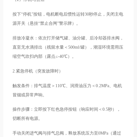
按下“停机”按钮，电机断电后惯性运转30秒停止，关闭主电
源开关（悬挂“禁止合闸”警示牌）。
排放冷凝水：依次打开储气罐、油分罐、后冷却器排水阀，
直至无水滴排出（残留水量＜500ml/罐），潮湿环境需用压
缩空气吹扫内部（露点≤-40℃）。
2.紧急停机（突发故障时）
触发条件：排气温度＞110℃、润滑油压力＜0.2MPa、电机
冒烟或异常声响。
操作步骤：立即按下红色急停按钮（响应时间＜0.5秒），
切断所有电源。
手动关闭进气阀与排气总阀，释放系统压力至0MPa（通过