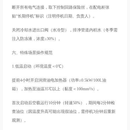
断开所有电气连接，取下控制回路保险丝，在配电柜张
贴“长期停机”标识（注明停机日期、负责人）。
关闭冷却水进出口阀（水冷型），排净管道内积水（冬季需
注入防冻液，浓度≥30%）。
六、特殊场景操作规范
1.低温启动（环境温度＜0℃）
提前4小时开启润滑油电加热器（功率≥0.5kW/100L油
箱），加热至油温35℃以上（黏度＜100mm²/s）。
首次启动后空载运行10分钟（转速50%），期间每2分钟检
查油位（因温度升高可能出现假油位，需停机3分钟后重新
观测）。