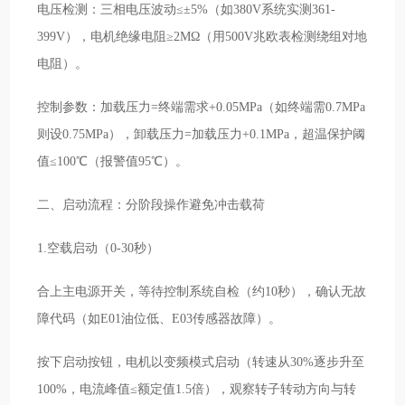
电压检测：三相电压波动≤±5%（如380V系统实测361-
399V），电机绝缘电阻≥2MΩ（用500V兆欧表检测绕组对地
电阻）。
控制参数：加载压力=终端需求+0.05MPa（如终端需0.7MPa
则设0.75MPa），卸载压力=加载压力+0.1MPa，超温保护阈
值≤100℃（报警值95℃）。
二、启动流程：分阶段操作避免冲击载荷
1.空载启动（0-30秒）
合上主电源开关，等待控制系统自检（约10秒），确认无故
障代码（如E01油位低、E03传感器故障）。
按下启动按钮，电机以变频模式启动（转速从30%逐步升至
100%，电流峰值≤额定值1.5倍），观察转子转动方向与转