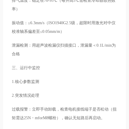
排气温度：稳定在70-95℃（每升高5℃需检查冷却器散热效
率）
振动值：≤6.3mm/s（ISO1940G2.5级，超限时用激光对中仪
校准轴系偏差至≤0.05mm/m）
泄漏检测：用超声波检漏仪扫描接口，泄漏量＜0.1L/min为
合格
三、运行中监控
1.核心参数监测
2.突发情况处理
过载报警：立即手动卸载，检查电机接线端子是否松动（扭
矩需达25N・mforM8螺栓），确认无短路后再启动。