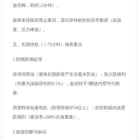
放空阀，耗时≥2分钟）。
故障未排除前禁止重启，需记录停机时的异常数据（如温
度、压力峰值）。
五、长期停机（＞72小时）保养要点
1.防锈防潮处理
排净润滑油（避免长期静置产生冷凝水乳化），加入防锈剂
（剂量为油箱容积的0.5%），盘动转子3圈使内壁均匀附
着。
用塑料布包裹电机（防潮等级IP54以上），在控制箱内放置
防潮剂（吸湿率≥200%自身重量）。
2.能源切断与标识