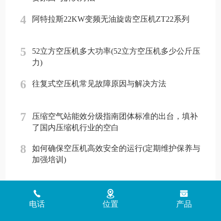
4
阿特拉斯22KW变频无油旋齿空压机ZT22系列
5
52立方空压机多大功率(52立方空压机多少公斤压
力)
6
往复式空压机常见故障原因与解决方法
7
压缩空气站能效分级指南团体标准的出台，填补
了国内压缩机行业的空白
8
如何确保空压机高效安全的运行(定期维护保养与
加强培训)
Copyright © 2018 - 2026 www.jinlingyasuoji.com
气胜智能装备（深圳）
电话
位置
产品
有限公司版权所有
粤ICP备2021072975号
粤公网安备
44030002002881