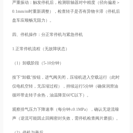
严重振动：触发停机后，检测联轴器对中精度（径向偏差＞
0.1mm/m时重新调整），检查转子是否有异物卡滞（停机后
盘车应顺畅无阻力）。
四、停机操作：分正常停机与紧急停机
1.正常停机流程（无故障状态）
（1）卸载阶段（5-10分钟）
按下“卸载”按钮，进气阀关闭，压缩机进入空载运行（此时
仅电机空转，无压缩过程），持续运行5分钟（确保润滑油
循环带走转子余热，油温降至60℃以下）。
观察排气压力下降速率（每分钟≤0.1MPa），确认无逆流噪
声（逆流可能因止回阀密封失效，需停机检查阀片磨损）。
（2）停机与善后