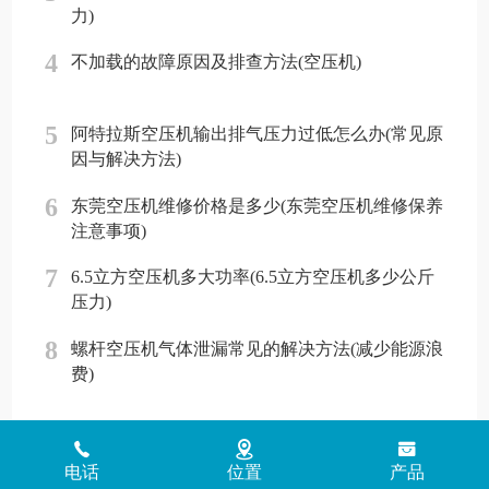
力)
4
不加载的故障原因及排查方法(空压机)
5
阿特拉斯空压机输出排气压力过低怎么办(常见原
因与解决方法)
6
东莞空压机维修价格是多少(东莞空压机维修保养
注意事项)
7
6.5立方空压机多大功率(6.5立方空压机多少公斤
压力)
8
螺杆空压机气体泄漏常见的解决方法(减少能源浪
费)
Copyright © 2018 - 2026 www.jinlingyasuoji.com
气胜智能装备（深圳）
有限公司版权所有
粤ICP备2021072975号
粤公网安备
电话
位置
产品