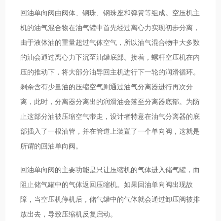
回油单向阀由阀体、钢珠、钢珠座和弹簧等组成。空压机主
机的油气混合物在油气罐中首先经过离心力实现初步分离，
由于液体油的重量超过气体空气，所以油气混合物中大多数
的油会通过离心力下沉至油罐底部。接着，螺杆空压机在内
压的推动下，将大部分油导回主机进行下一轮的润滑循环。
剩余含有少量油的压缩空气则通过油气分离器进行再次分
离，此时，分离器分离出的润滑油会落至分离器底部。为防
止这部分油被压缩空气带走，设计者特意在油气分离器的底
部插入了一根油管，并在管道上装置了一个单向阀，这就是
所谓的回油单向阀。
回油单向阀的主要功能是只让压缩机的气体进入储气罐，而
阻止储气罐中的气体返回压缩机。如果回油单向阀出现故
障，当空压机停机后，储气罐中的气体就会通过卸压阀被排
放出去，导致压缩机反复启动。