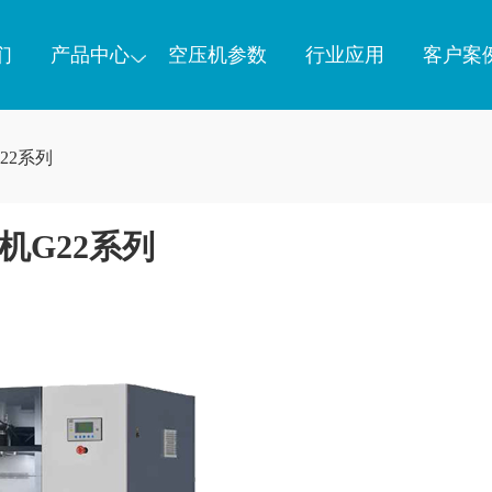
们
产品中心
空压机参数
行业应用
客户案
22系列
机G22系列