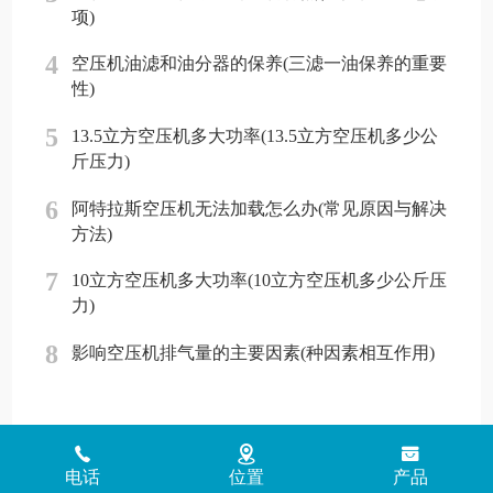
项)
4
空压机油滤和油分器的保养(三滤一油保养的重要
性)
5
13.5立方空压机多大功率(13.5立方空压机多少公
斤压力)
6
阿特拉斯空压机无法加载怎么办(常见原因与解决
方法)
7
10立方空压机多大功率(10立方空压机多少公斤压
力)
8
影响空压机排气量的主要因素(种因素相互作用)
Copyright © 2018 - 2026 www.jinlingyasuoji.com
气胜智能装备（深圳）
有限公司版权所有
粤ICP备2021072975号
粤公网安备
电话
位置
产品