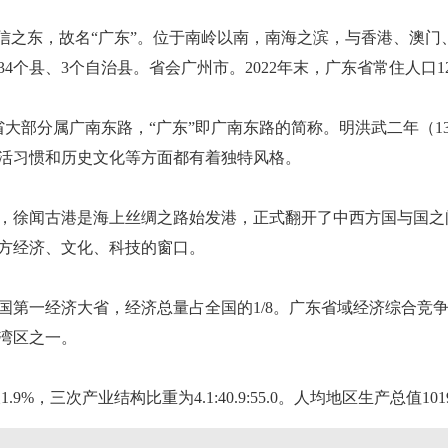
信之东，故名“广东”。位于南岭以南，南海之滨，与香港、澳门、
34个县、3个自治县。省会广州市。2022年末，广东省常住人口12
大部分属广南东路，“广东”即广南东路的简称。明洪武二年（13
活习惯和历史文化等方面都有着独特风格。
，徐闻古港是海上丝绸之路始发港，正式翻开了中西方国与国之
方经济、文化、科技的窗口。
中国第一经济大省，经济总量占全国的1/8。广东省域经济综合竞
湾区之一。
9%，三次产业结构比重为4.1:40.9:55.0。人均地区生产总值101