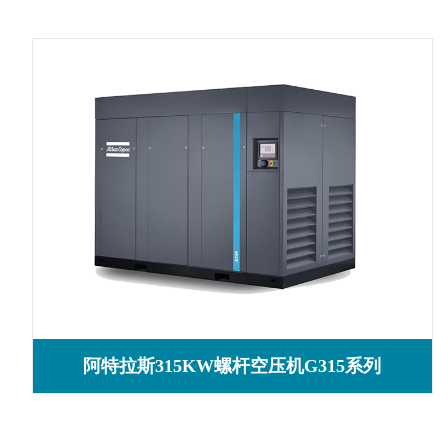
阿特拉斯315KW螺杆空压机G315系列