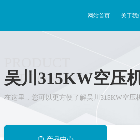
网站首页
关于我
PRODUCT
吴川315KW空压
AIRLONG
在这里，您可以更方便了解吴川315KW空压
产品中心