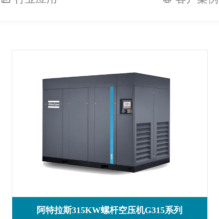
阿特拉斯315KW螺杆空压机G315系列