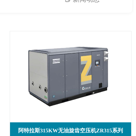
阿特拉斯315KW无油旋齿空压机ZR315系列