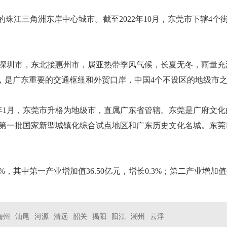
三角洲东岸中心城市。截至2022年10月，东莞市下辖4个街道、28
深圳市，东北接惠州市，属亚热带季风气候，长夏无冬，雨量充
”，是广东重要的交通枢纽和外贸口岸，中国4个不设区的地级市
88年1月，东莞市升格为地级市，直属广东省管辖。东莞是广府
第一批国家新型城镇化综合试点地区和广东历史文化名城。东莞
6%，其中第一产业增加值36.50亿元，增长0.3%；第二产业增加值65
梅州
汕尾
河源
清远
韶关
揭阳
阳江
潮州
云浮