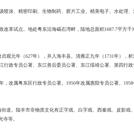
级喷涂、精密印刷、生物制药、胶片工业、精美电子、水处理、
点。地处粤东沿海碣石湾畔，陆地总面积1687.7平方千米。202
唐贞观元年（627年），并入海丰县。清雍正九年（1731年）
江行政专员公署、东江善后委员公署、东江绥靖公署、第四行政
，改属粤东区行政专员公署。1956年改属惠阳专员公署。1958
府驻东海街道。陆丰市非物质文化有正字戏、白字戏、西秦戏、皮影
光寺等。