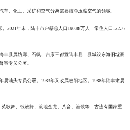
汽车、化工、采矿和空气分离需要洁净压缩空气的领域。
1年末，陆丰市户籍总人口190.88万人；常住人口122.77
，析海丰县属坊廓、石帆、吉康三都置陆丰县，县城设东海旧墟寨
督察专员公署。
年属汕头专员公署。1983年又改属惠阳地区。1988年陆丰隶属
戏、英歌舞、钱鼓舞、滚地金龙、八音、渔歌等；古迹有国家重