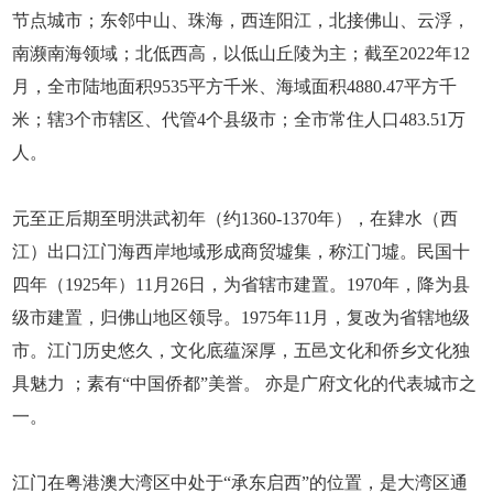
节点城市；东邻中山、珠海，西连阳江，北接佛山、云浮，
南濒南海领域；北低西高，以低山丘陵为主；截至2022年12
月，全市陆地面积9535平方千米、海域面积4880.47平方千
米；辖3个市辖区、代管4个县级市；全市常住人口483.51万
人。
元至正后期至明洪武初年（约1360-1370年），在肄水（西
江）出口江门海西岸地域形成商贸墟集，称江门墟。民国十
四年（1925年）11月26日，为省辖市建置。1970年，降为县
级市建置，归佛山地区领导。1975年11月，复改为省辖地级
市。江门历史悠久，文化底蕴深厚，五邑文化和侨乡文化独
具魅力 ；素有“中国侨都”美誉。 亦是广府文化的代表城市之
一。
江门在粤港澳大湾区中处于“承东启西”的位置，是大湾区通