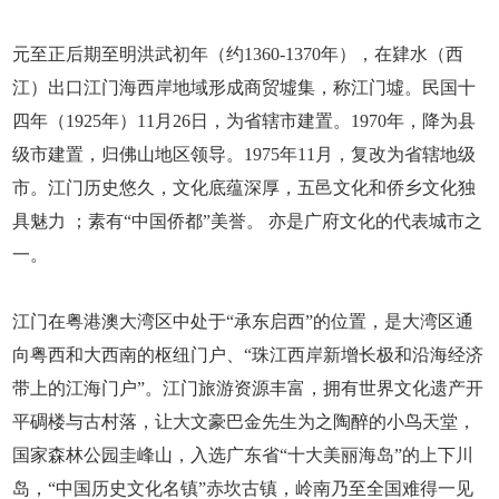
元至正后期至明洪武初年（约1360-1370年），在肄水（西
江）出口江门海西岸地域形成商贸墟集，称江门墟。民国十
四年（1925年）11月26日，为省辖市建置。1970年，降为县
级市建置，归佛山地区领导。1975年11月，复改为省辖地级
市。江门历史悠久，文化底蕴深厚，五邑文化和侨乡文化独
具魅力 ；素有“中国侨都”美誉。 亦是广府文化的代表城市之
一。
江门在粤港澳大湾区中处于“承东启西”的位置，是大湾区通
向粤西和大西南的枢纽门户、“珠江西岸新增长极和沿海经济
带上的江海门户”。江门旅游资源丰富，拥有世界文化遗产开
平碉楼与古村落，让大文豪巴金先生为之陶醉的小鸟天堂，
国家森林公园圭峰山，入选广东省“十大美丽海岛”的上下川
岛，“中国历史文化名镇”赤坎古镇，岭南乃至全国难得一见