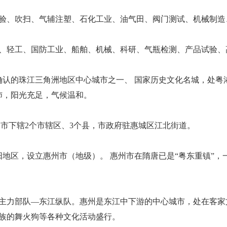
验、吹扫、气辅注塑、石化工业、油气田、阀门测试、机械制造
、轻工、国防工业、船舶、机械、科研、气瓶检测、产品试验、
确认的珠江三角洲地区中心城市之一、 国家历史文化名城，处粤
充沛，阳光充足，气候温和。
月，惠州市下辖2个市辖区、3个县，市政府驻惠城区江北街道。
销惠阳地区，设立惠州市（地级）。 惠州市在隋唐已是“粤东重镇
主力部队—东江纵队。惠州是东江中下游的中心城市，处在客家
族的舞火狗等各种文化活动盛行。