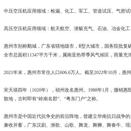
中压空压机应用领域：检漏、化工、军工、管道试压、气密试
高压空压机应用领域：航天航空、潜艇充气、石油、冶金化工
惠州市别称鹅城，广东省辖地级市，Ⅱ型大城市，国务院批复
全市总面积11347平方千米，属南亚热带季风气候区，雨量
2021年末，惠州市常住人口606.6万人。截至2022年10
宋天禧四年（1020年），祯州改名惠州。1988年1月，撤
散地，古时即有“岭南名郡”、“粤东门户”之称。
惠州市是中国近代抗争史的前沿阵地，曾建立华南抗日战争的
兼收并蓄，广东汉剧、渔歌、山歌、舞龙、舞狮、舞春牛、瑶