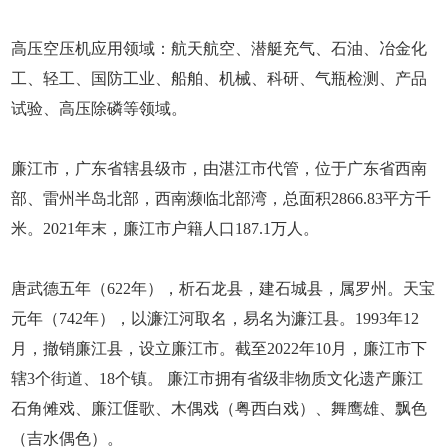
高压空压机应用领域：航天航空、潜艇充气、石油、冶金化
工、轻工、国防工业、船舶、机械、科研、气瓶检测、产品
试验、高压除磷等领域。
廉江市，广东省辖县级市，由湛江市代管，位于广东省西南
部、雷州半岛北部，西南濒临北部湾，总面积2866.83平方千
米。2021年末，廉江市户籍人口187.1万人。
唐武德五年（622年），析石龙县，建石城县，属罗州。天宝
元年（742年），以濂江河取名，易名为濂江县。1993年12
月，撤销廉江县，设立廉江市。截至2022年10月，廉江市下
辖3个街道、18个镇。 廉江市拥有省级非物质文化遗产廉江
石角傩戏、廉江𠊎歌、木偶戏（粤西白戏）、舞鹰雄、飘色
（吉水偶色）。