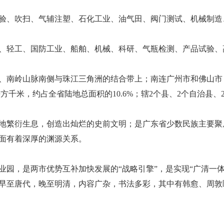
验、吹扫、气辅注塑、石化工业、油气田、阀门测试、机械制造
、轻工、国防工业、船舶、机械、科研、气瓶检测、产品试验、
、南岭山脉南侧与珠江三角洲的结合带上；南连广州市和佛山市
平方千米，约占全省陆地总面积的10.6%；辖2个县、2个自治县、
地繁衍生息，创造出灿烂的史前文明；是广东省少数民族主要聚
面有着深厚的渊源关系。
业园，是两市优势互补加快发展的“战略引擎”，是实现“广清一
早至唐代，晚至明清，内容广杂，书法多彩，其中有韩愈、周敦
。