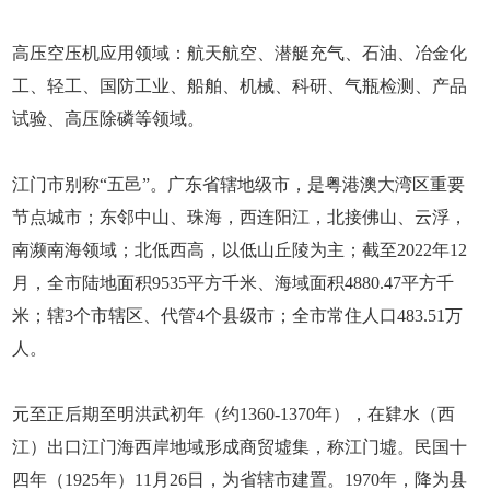
高压空压机应用领域：航天航空、潜艇充气、石油、冶金化
工、轻工、国防工业、船舶、机械、科研、气瓶检测、产品
试验、高压除磷等领域。
江门市别称“五邑”。广东省辖地级市，是粤港澳大湾区重要
节点城市；东邻中山、珠海，西连阳江，北接佛山、云浮，
南濒南海领域；北低西高，以低山丘陵为主；截至2022年12
月，全市陆地面积9535平方千米、海域面积4880.47平方千
米；辖3个市辖区、代管4个县级市；全市常住人口483.51万
人。
元至正后期至明洪武初年（约1360-1370年），在肄水（西
江）出口江门海西岸地域形成商贸墟集，称江门墟。民国十
四年（1925年）11月26日，为省辖市建置。1970年，降为县