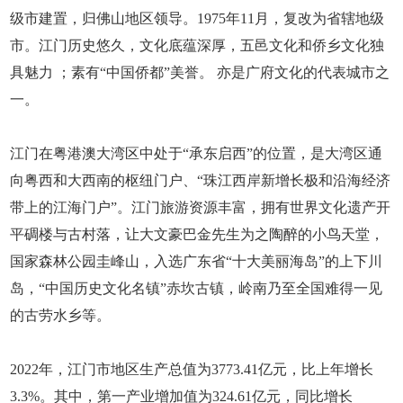
级市建置，归佛山地区领导。1975年11月，复改为省辖地级
市。江门历史悠久，文化底蕴深厚，五邑文化和侨乡文化独
具魅力 ；素有“中国侨都”美誉。 亦是广府文化的代表城市之
一。
江门在粤港澳大湾区中处于“承东启西”的位置，是大湾区通
向粤西和大西南的枢纽门户、“珠江西岸新增长极和沿海经济
带上的江海门户”。江门旅游资源丰富，拥有世界文化遗产开
平碉楼与古村落，让大文豪巴金先生为之陶醉的小鸟天堂，
国家森林公园圭峰山，入选广东省“十大美丽海岛”的上下川
岛，“中国历史文化名镇”赤坎古镇，岭南乃至全国难得一见
的古劳水乡等。
2022年，江门市地区生产总值为3773.41亿元，比上年增长
3.3%。其中，第一产业增加值为324.61亿元，同比增长