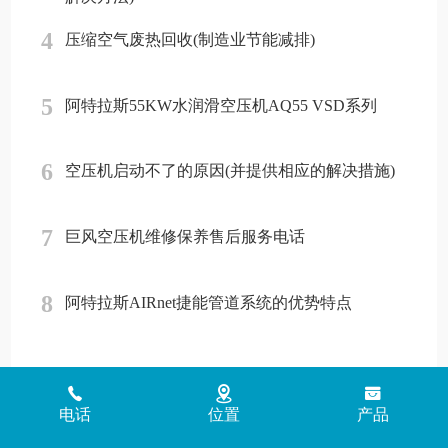
4
压缩空气废热回收(制造业节能减排)
5
阿特拉斯55KW水润滑空压机AQ55 VSD系列
6
空压机启动不了的原因(并提供相应的解决措施)
7
巨风空压机维修保养售后服务电话
8
阿特拉斯AIRnet捷能管道系统的优势特点
Copyright © 2018 - 2026 www.jinlingyasuoji.com
气胜智能装备（深圳）
电话
位置
产品
有限公司版权所有
粤ICP备2021072975号
粤公网安备
44030002002881