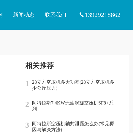
13929218862
例
新闻动态
联系我们
相关推荐
1
28立方空压机多大功率(28立方空压机多
少公斤压力)
2
阿特拉斯7.4KW无油涡旋空压机SF8+系
列
3
阿特拉斯空压机轴封泄露怎么办(常见原
因与解决方法)