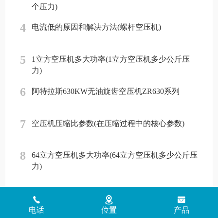
个压力)
4
电流低的原因和解决方法(螺杆空压机)
5
1立方空压机多大功率(1立方空压机多少公斤压
力)
6
阿特拉斯630KW无油旋齿空压机ZR630系列
7
空压机压缩比参数(在压缩过程中的核心参数)
8
64立方空压机多大功率(64立方空压机多少公斤压
力)
Copyright © 2018 - 2026 www.jinlingyasuoji.com
气胜智能装备（深圳）
电话
位置
产品
有限公司版权所有
粤ICP备2021072975号
粤公网安备