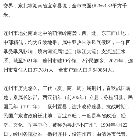
交界，东北靠湖南省宜章县境，全市总面积2663.33平方千
米。
连州市地处南岭之中的萌渚岭南麓，西、北、东三面山地，
中部稍低，均为丘陵地带。属中亚热带季风气候区，一年四
季受季风影响，境内河流属北江（珠江支流）支流连江水
系。截至2021年，连州市辖10个镇、2个民族乡。2021年，连
州市常住人口37.78万人；全市户籍人口为540854人。
连州市历史悠久。三代（夏、商、周）属荆州，春秋战国属
楚，秦属长沙郡。西汉初年（前206年）立县，称桂阳县。民
国元年（1912年），废州置县，连州改称连县。抗战时期，
民国广东省政府迁此地，百业兴旺，一度是粤省政治、经
济、文化、军事中心，被称为粤北“小广州”。1994年4月22
日，经国务院批准，撤销连县，设连州市，由清远市代管。