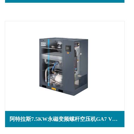
阿特拉斯7.5KW永磁变频螺杆空压机GA7 VSD iPM系列