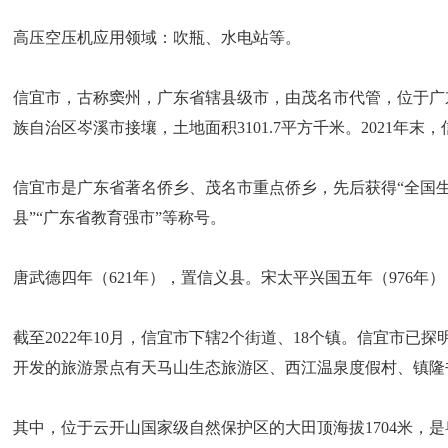
高压空压机应用领域：吹瓶、水电站等。
信宜市，古称窦州，广东省辖县级市，由茂名市代管，位于广
族自治区岑溪市接壤，土地面积3101.7平方千米。2021年末，
信宜市是广东省著名侨乡、茂名市重点侨乡，先后获得“全国生态
县”“广东省教育强市”等称号。
唐武德四年（621年），置信义县。宋太平兴国五年（976年
截至2022年10月，信宜市下辖2个街道、18个镇。信宜市
开发的旅游景点有天马山生态旅游区、西江温泉度假村、镇隆
其中，位于云开山国家级自然保护区的大田顶海拔1704米，是粤