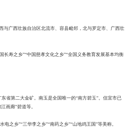
西与广西壮族自治区北流市、容县毗邻，北与罗定市、广西壮
国长寿之乡”“中国慈孝文化之乡”“全国义务教育发展基本均衡
为广东省第二大金矿。南玉是全国唯一的“南方碧玉”。信宜市已
江画廊”碧道等。
电之乡”“三华李之乡”“南药之乡”“山地鸡王国”等美称。