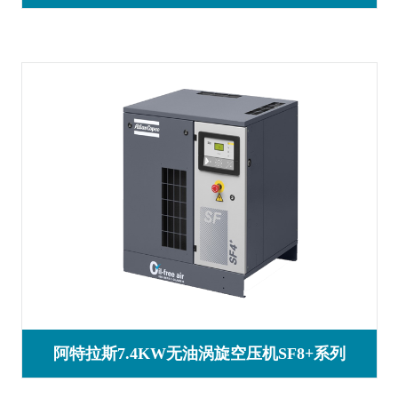
阿特拉斯7.4KW无油涡旋空压机SF8+系列