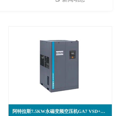
阿特拉斯7.5KW永磁变频空压机GA7 VSD+系列