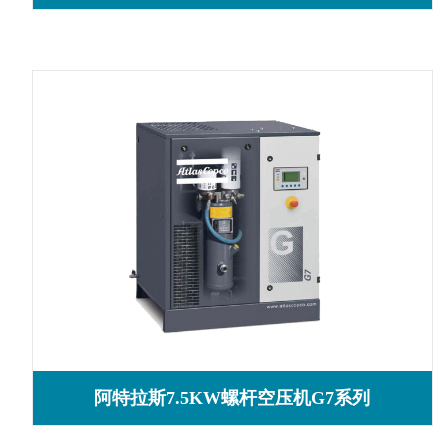
阿特拉斯7.5KW螺杆空压机G7系列