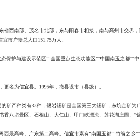
东省西南部、茂名市北部，东与阳春市相接，南与高州市交界，
信宜市户籍总人口151.75万人。
保护与建设示范区”“全国重点生态功能区”“中国南玉之都”“中
），更名为信宜县。1995年，撤县设市（县级）。
已探明的矿产种类有32种，银岩锡矿是全国第三大锡矿，东坑金矿
书香八坊景区、石根山、大仁山、甲门峡漂流、莲花湖庄园、“锦
西最高峰、广东第二高峰。信宜市素有“南国玉都”“竹编之乡”“水